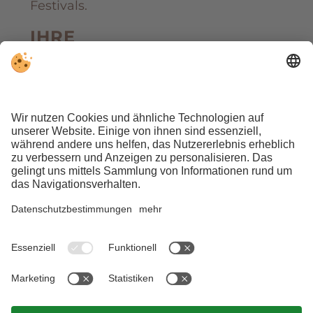
Festivals.
IHRE
INKLUSIVLEISTUNGEN:
3 Übernachtungen
in einem
unserer nachhaltigen Apartments
Frühstückskorb
jeden Morgen
direkt vor Ihr Apartment mit
hausgemachten und biologischen
Leckereien
Kleines Gastgeschenk von Herba
Plose
– unseren eigenen
biologischen Kräuterprodukten
Brixen Südtirol Card
mit
zahlreichen Inklusivleistungen