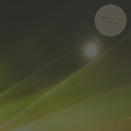
€ 285,- p.P. inkl.
Frühstück